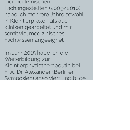
Tiermedizinischen
Fachangestellten (2009/2010)
habe ich mehrere Jahre sowohl
in Kleintierpraxen als auch -
kliniken gearbeitet und mir
somit viel medizinisches
Fachwissen angeeignet.
Im Jahr 2015 habe ich die
Weiterbildung zur
Kleintierphysiotherapeutin bei
Frau Dr. Alexander (Berliner
Symposien) absolviert und bilde
mich seitdem in diesen
Bereichen weiter fort:
Dorntherapie und
Breussmassage
Therapie für den
neurologischen Patienten
Sporthundephysiotherapie
Blutegeltherapie